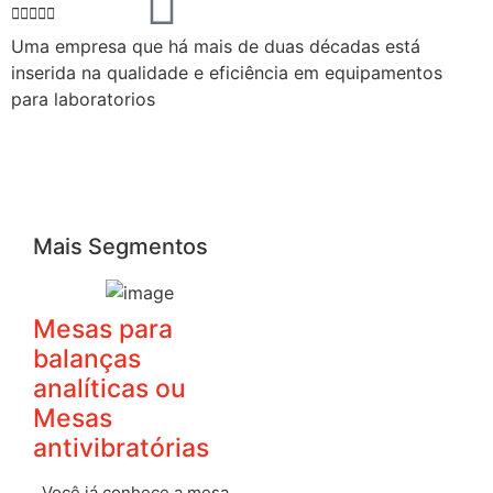






Uma empresa que há mais de duas décadas está
A
inserida na qualidade e eficiência em equipamentos
c
para laboratorios
l
c
b
c
Mais Segmentos
Mesas para
balanças
analíticas ou
Mesas
antivibratórias
Você já conhece a mesa