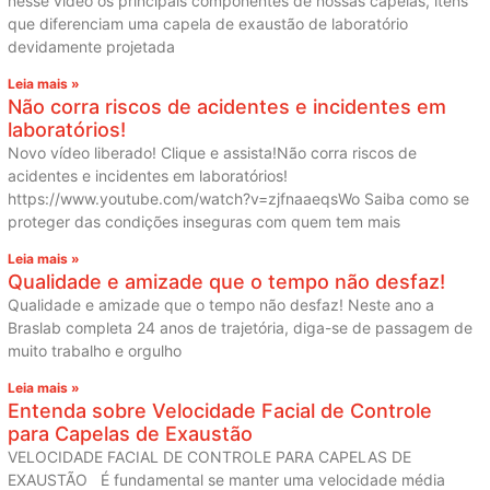
nesse vídeo os principais componentes de nossas capelas, itens
que diferenciam uma capela de exaustão de laboratório
devidamente projetada
Leia mais »
Não corra riscos de acidentes e incidentes em
laboratórios!
Novo vídeo liberado! Clique e assista!Não corra riscos de
acidentes e incidentes em laboratórios!
https://www.youtube.com/watch?v=zjfnaaeqsWo Saiba como se
proteger das condições inseguras com quem tem mais
Leia mais »
Qualidade e amizade que o tempo não desfaz!
Qualidade e amizade que o tempo não desfaz! Neste ano a
Braslab completa 24 anos de trajetória, diga-se de passagem de
muito trabalho e orgulho
Leia mais »
Entenda sobre Velocidade Facial de Controle
para Capelas de Exaustão
VELOCIDADE FACIAL DE CONTROLE PARA CAPELAS DE
EXAUSTÃO É fundamental se manter uma velocidade média