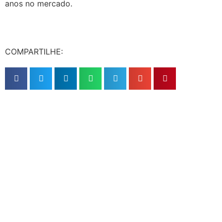
anos no mercado.
COMPARTILHE:
Quer reformar seu laboratório?
Entre em contato agora e fale com um de
nossos especialistas.
Falar com especialista